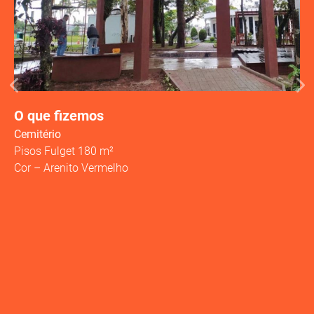
O 
Re
Pi
O que fizemos
Cemitério
Pisos Fulget 180 m²
Cor – Arenito Vermelho