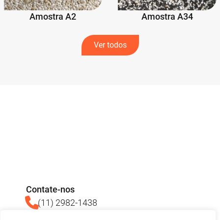
Amostra A2
Amostra A34
Ver todos
Contate-nos
(11) 2982-1438
(11) 93713-3640