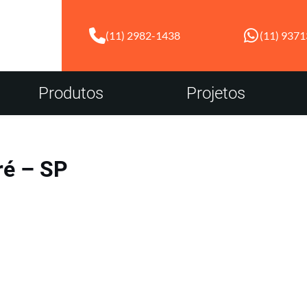
(11) 2982-1438
(11) 937
Produtos
Projetos
ré – SP