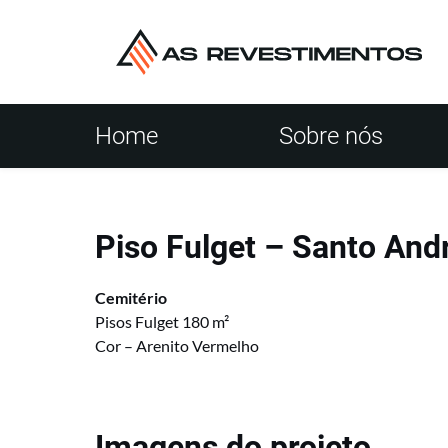
Home
Sobre nós
Piso Fulget – Santo And
Cemitério
Pisos Fulget 180 m²
Cor – Arenito Vermelho
Imagens do projeto